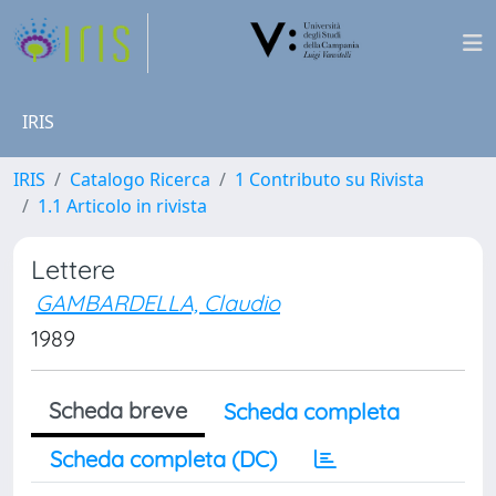
IRIS
IRIS
Catalogo Ricerca
1 Contributo su Rivista
1.1 Articolo in rivista
Lettere
GAMBARDELLA, Claudio
1989
Scheda breve
Scheda completa
Scheda completa (DC)