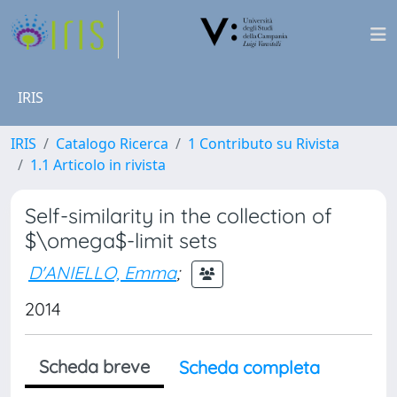
IRIS
IRIS
Catalogo Ricerca
1 Contributo su Rivista
1.1 Articolo in rivista
Self-similarity in the collection of
$\omega$-limit sets
D'ANIELLO, Emma
;
2014
Scheda breve
Scheda completa