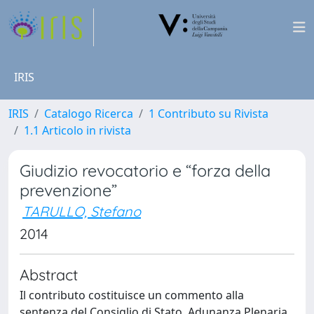
IRIS
IRIS
Catalogo Ricerca
1 Contributo su Rivista
1.1 Articolo in rivista
Giudizio revocatorio e “forza della
prevenzione”
TARULLO, Stefano
2014
Abstract
Il contributo costituisce un commento alla
sentenza del Consiglio di Stato, Adunanza Plenaria,