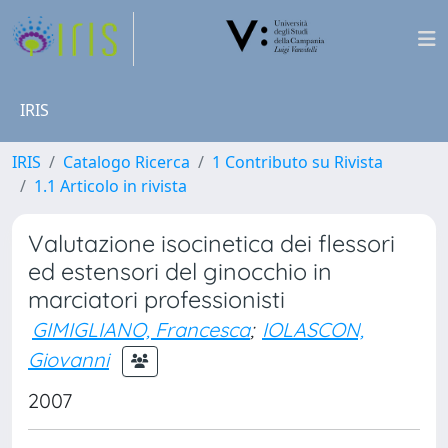
IRIS
IRIS
Catalogo Ricerca
1 Contributo su Rivista
1.1 Articolo in rivista
Valutazione isocinetica dei flessori
ed estensori del ginocchio in
marciatori professionisti
GIMIGLIANO, Francesca
;
IOLASCON,
Giovanni
2007