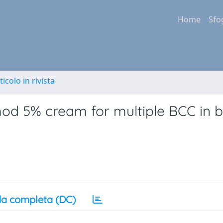
Home
Sfo
ticolo in rivista
imod 5% cream for multiple BCC in 
a completa (DC)