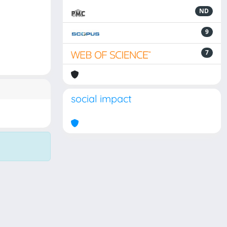
ND
9
7
social impact