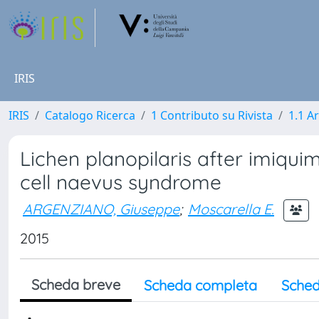
IRIS
IRIS
Catalogo Ricerca
1 Contributo su Rivista
1.1 Ar
Lichen planopilaris after imiqu
cell naevus syndrome
ARGENZIANO, Giuseppe
;
Moscarella E.
2015
Scheda breve
Scheda completa
Sched