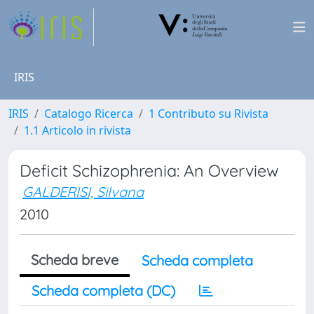
IRIS
IRIS
Catalogo Ricerca
1 Contributo su Rivista
1.1 Articolo in rivista
Deficit Schizophrenia: An Overview
GALDERISI, Silvana
2010
Scheda breve
Scheda completa
Scheda completa (DC)