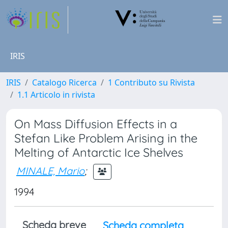
IRIS
IRIS
Catalogo Ricerca
1 Contributo su Rivista
1.1 Articolo in rivista
On Mass Diffusion Effects in a
Stefan Like Problem Arising in the
Melting of Antarctic Ice Shelves
MINALE, Mario
;
1994
Scheda breve
Scheda completa