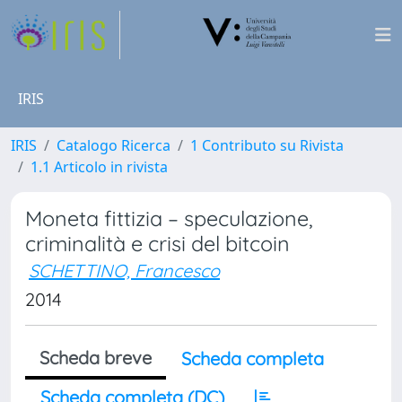
IRIS
IRIS
Catalogo Ricerca
1 Contributo su Rivista
1.1 Articolo in rivista
Moneta fittizia – speculazione,
criminalità e crisi del bitcoin
SCHETTINO, Francesco
2014
Scheda breve
Scheda completa
Scheda completa (DC)