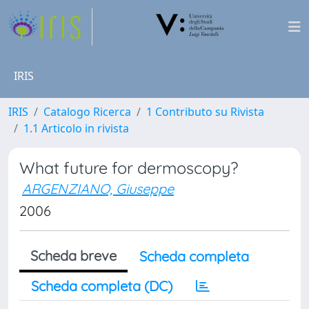
IRIS
IRIS
Catalogo Ricerca
1 Contributo su Rivista
1.1 Articolo in rivista
What future for dermoscopy?
ARGENZIANO, Giuseppe
2006
Scheda breve
Scheda completa
Scheda completa (DC)