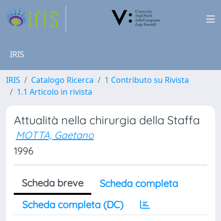
IRIS
IRIS
Catalogo Ricerca
1 Contributo su Rivista
1.1 Articolo in rivista
Attualità nella chirurgia della Staffa
MOTTA, Gaetano
1996
Scheda breve
Scheda completa
Scheda completa (DC)