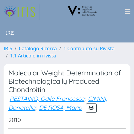
IRIS
IRIS
Catalogo Ricerca
1 Contributo su Rivista
1.1 Articolo in rivista
Molecular Weight Determination of
Biotechnologically Produced
Chondroitin
RESTAINO, Odile Francesca
;
CIMINI,
Donatella
;
DE ROSA, Mario
2010