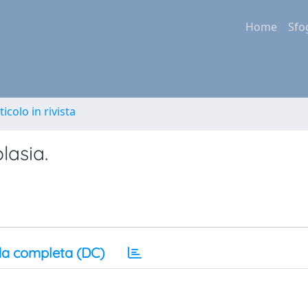
Home
Sfo
ticolo in rivista
lasia.
a completa (DC)