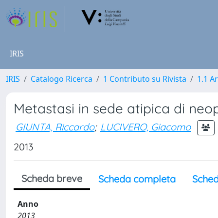
IRIS
IRIS
Catalogo Ricerca
1 Contributo su Rivista
1.1 Ar
Metastasi in sede atipica di neop
GIUNTA, Riccardo
;
LUCIVERO, Giacomo
2013
Scheda breve
Scheda completa
Sched
Anno
2013