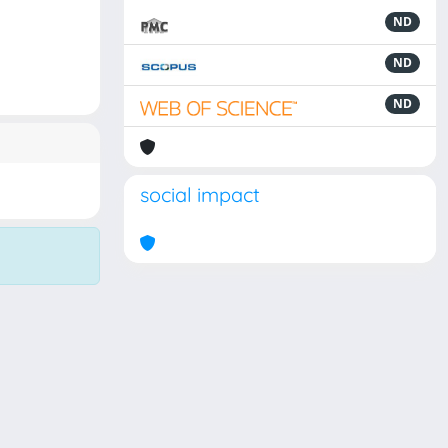
ND
ND
ND
social impact