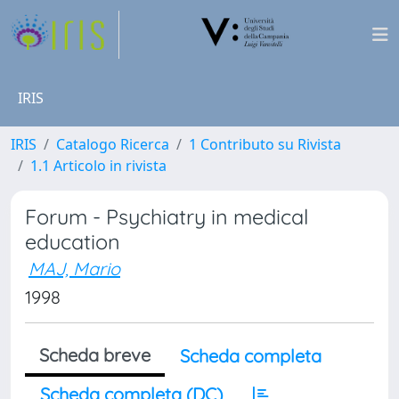
IRIS
IRIS
Catalogo Ricerca
1 Contributo su Rivista
1.1 Articolo in rivista
Forum - Psychiatry in medical
education
MAJ, Mario
1998
Scheda breve
Scheda completa
Scheda completa (DC)