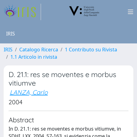
IRIS
IRIS
Catalogo Ricerca
1 Contributo su Rivista
1.1 Articolo in rivista
D. 21.1: res se moventes e morbus
vitiumve
LANZA, Carlo
2004
Abstract
In D. 21.1: res se moventes e morbus vitiumve, in
SDHI, LXX, 2004, 57-163, si evidenzia come la