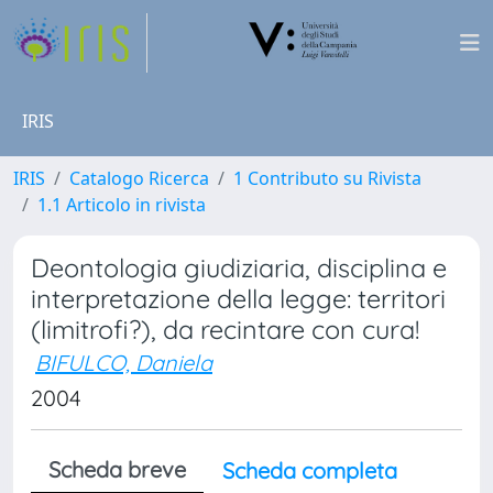
IRIS
IRIS
Catalogo Ricerca
1 Contributo su Rivista
1.1 Articolo in rivista
Deontologia giudiziaria, disciplina e
interpretazione della legge: territori
(limitrofi?), da recintare con cura!
BIFULCO, Daniela
2004
Scheda breve
Scheda completa