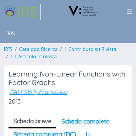
IRIS
IRIS
Catalogo Ricerca
1 Contributo su Rivista
1.1 Articolo in rivista
Learning Non-Linear Functions with
Factor Graphs
PALMIERI, Francesco
2013
Scheda breve
Scheda completa
Scheda completa (DC)