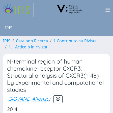
IRIS
IRIS
Catalogo Ricerca
1 Contributo su Rivista
1.1 Articolo in rivista
N-terminal region of human
chemokine receptor CXCR3:
Structural analysis of CXCR3(1-48)
by experimental and computational
studies
GIOVANE, Alfonso
;
2014