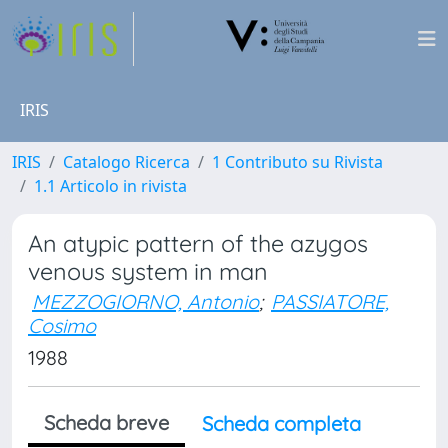
IRIS
IRIS
Catalogo Ricerca
1 Contributo su Rivista
1.1 Articolo in rivista
An atypic pattern of the azygos
venous system in man
MEZZOGIORNO, Antonio
;
PASSIATORE,
Cosimo
1988
Scheda breve
Scheda completa