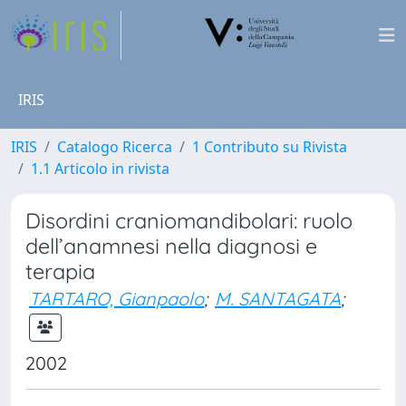
IRIS
IRIS
Catalogo Ricerca
1 Contributo su Rivista
1.1 Articolo in rivista
Disordini craniomandibolari: ruolo
dell’anamnesi nella diagnosi e
terapia
TARTARO, Gianpaolo
;
M. SANTAGATA
;
2002