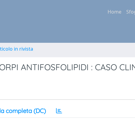
Home
Sfo
ticolo in rivista
RPI ANTIFOSFOLIPIDI : CASO CLI
a completa (DC)