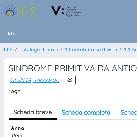
IRIS
IRIS
Catalogo Ricerca
1 Contributo su Rivista
1.1 Ar
SINDROME PRIMITIVA DA ANTICO
GIUNTA, Riccardo
;
1995
Scheda breve
Scheda completa
Sched
Anno
1995