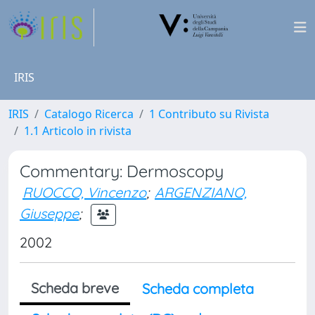
IRIS
IRIS
Catalogo Ricerca
1 Contributo su Rivista
1.1 Articolo in rivista
Commentary: Dermoscopy
RUOCCO, Vincenzo
;
ARGENZIANO,
Giuseppe
;
2002
Scheda breve
Scheda completa