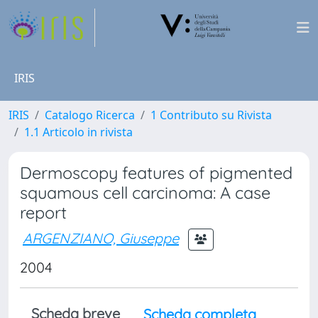
IRIS
IRIS
Catalogo Ricerca
1 Contributo su Rivista
1.1 Articolo in rivista
Dermoscopy features of pigmented
squamous cell carcinoma: A case
report
ARGENZIANO, Giuseppe
2004
Scheda breve
Scheda completa