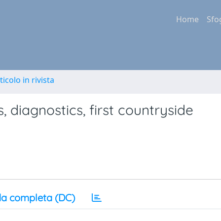
Home
Sfo
ticolo in rivista
, diagnostics, first countryside
a completa (DC)