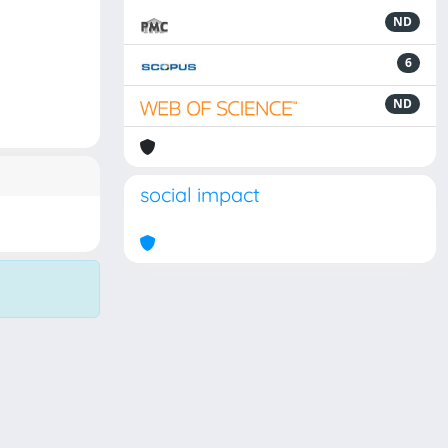
ND
6
ND
social impact