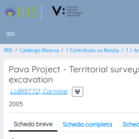
IRIS
IRIS
Catalogo Ricerca
1 Contributo su Rivista
1.1 Ar
Pava Project - Territorial surveys
excavation
LUBRITTO, Carmine
;
2005
Scheda breve
Scheda completa
Sched