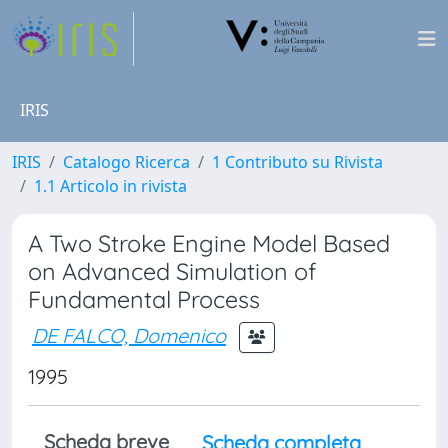
IRIS
IRIS
Catalogo Ricerca
1 Contributo su Rivista
1.1 Articolo in rivista
A Two Stroke Engine Model Based
on Advanced Simulation of
Fundamental Process
DE FALCO, Domenico
1995
Scheda breve
Scheda completa