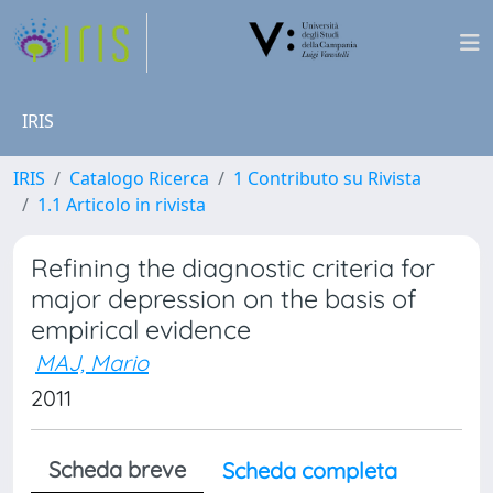
IRIS
IRIS
Catalogo Ricerca
1 Contributo su Rivista
1.1 Articolo in rivista
Refining the diagnostic criteria for
major depression on the basis of
empirical evidence
MAJ, Mario
2011
Scheda breve
Scheda completa