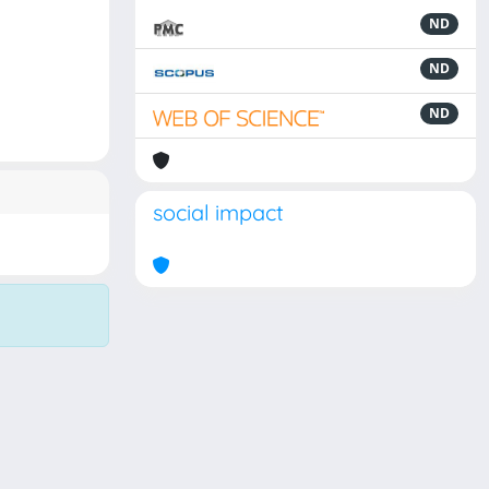
ND
ND
ND
social impact