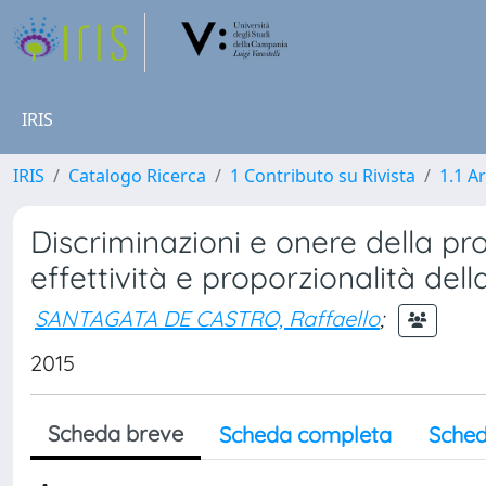
IRIS
IRIS
Catalogo Ricerca
1 Contributo su Rivista
1.1 Ar
Discriminazioni e onere della 
effettività e proporzionalità della
SANTAGATA DE CASTRO, Raffaello
;
2015
Scheda breve
Scheda completa
Sched