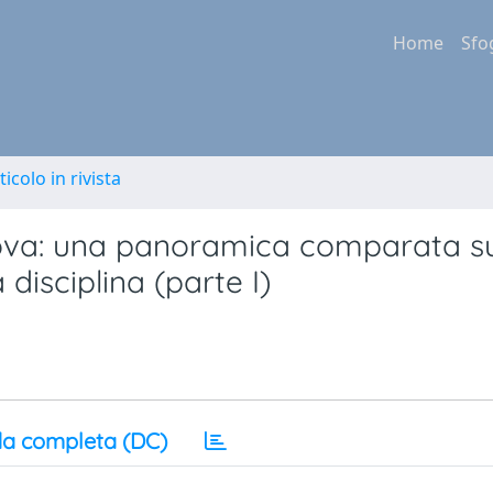
Home
Sfo
ticolo in rivista
prova: una panoramica comparata s
 disciplina (parte I)
a completa (DC)