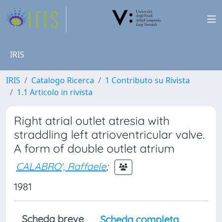
IRIS
IRIS
Catalogo Ricerca
1 Contributo su Rivista
1.1 Articolo in rivista
Right atrial outlet atresia with
straddling left atrioventricular valve.
A form of double outlet atrium
CALABRO', Raffaele
;
1981
Scheda breve
Scheda completa