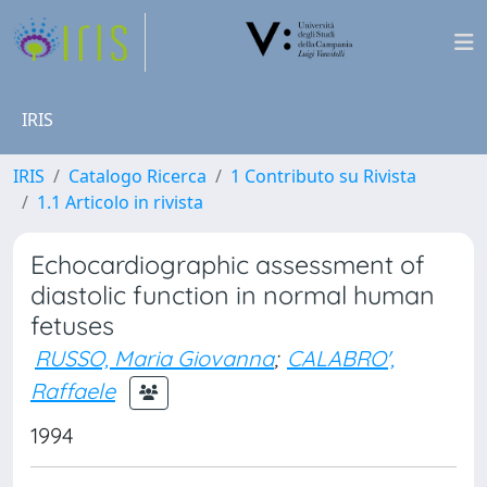
IRIS
IRIS
Catalogo Ricerca
1 Contributo su Rivista
1.1 Articolo in rivista
Echocardiographic assessment of
diastolic function in normal human
fetuses
RUSSO, Maria Giovanna
;
CALABRO',
Raffaele
1994