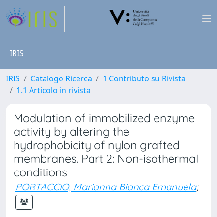
IRIS
IRIS
Catalogo Ricerca
1 Contributo su Rivista
1.1 Articolo in rivista
Modulation of immobilized enzyme
activity by altering the
hydrophobicity of nylon grafted
membranes. Part 2: Non-isothermal
conditions
PORTACCIO, Marianna Bianca Emanuela
;