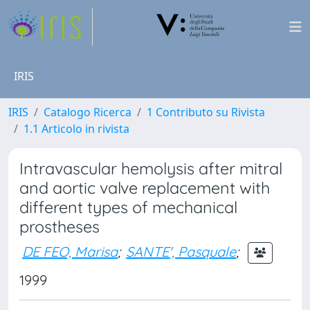
IRIS
IRIS
Catalogo Ricerca
1 Contributo su Rivista
1.1 Articolo in rivista
Intravascular hemolysis after mitral
and aortic valve replacement with
different types of mechanical
prostheses
DE FEO, Marisa
;
SANTE', Pasquale
;
1999