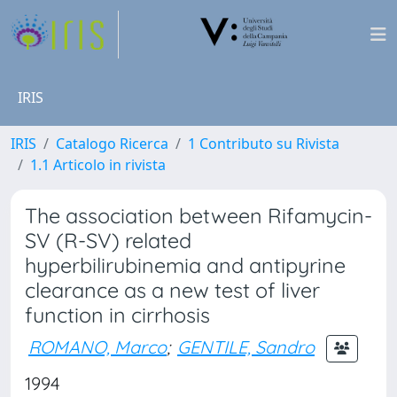
IRIS
IRIS
Catalogo Ricerca
1 Contributo su Rivista
1.1 Articolo in rivista
The association between Rifamycin-
SV (R-SV) related
hyperbilirubinemia and antipyrine
clearance as a new test of liver
function in cirrhosis
ROMANO, Marco
;
GENTILE, Sandro
1994