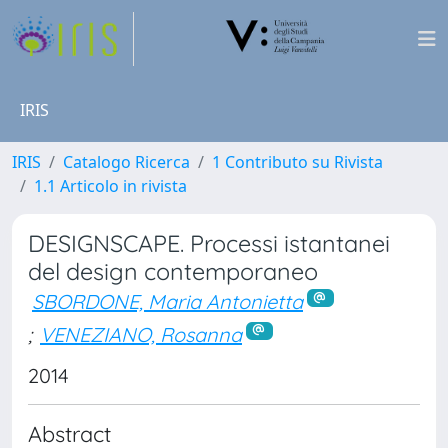
IRIS
IRIS
Catalogo Ricerca
1 Contributo su Rivista
1.1 Articolo in rivista
DESIGNSCAPE. Processi istantanei
del design contemporaneo
SBORDONE, Maria Antonietta
;
VENEZIANO, Rosanna
2014
Abstract