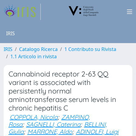
IRIS
IRIS
Catalogo Ricerca
1 Contributo su Rivista
1.1 Articolo in rivista
Cannabinoid receptor 2-63 QQ
variant is associated with
persistently normal
aminotransferase serum levels in
chronic hepatitis C
COPPOLA, Nicola
;
ZAMPINO,
Rosa
;
SAGNELLI, Caterina
;
BELLINI,
Giulia
;
MARRONE, Aldo
;
ADINOLFI, Luigi