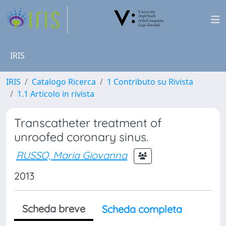
IRIS
IRIS
Catalogo Ricerca
1 Contributo su Rivista
1.1 Articolo in rivista
Transcatheter treatment of
unroofed coronary sinus.
RUSSO, Maria Giovanna
2013
Scheda breve
Scheda completa