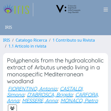
IRIS
IRIS
Catalogo Ricerca
1 Contributo su Rivista
1.1 Articolo in rivista
Polyphenols from the hydroalcoholic
extract of Arbutus unedo living in a
monospecific Mediterranean
woodland
FIORENTINO, Antonio
;
CASTALDI,
Simona
;
D'ABROSCA, Brigida
;
CARFORA,
Anna
;
MESSERE, Anna
;
MONACO, Pietro