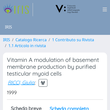
IRIS
IRIS
Catalogo Ricerca
1 Contributo su Rivista
1.1 Articolo in rivista
Vitamin A modulation of basement
membrane production by purified
testicular myoid cells
RICCI, Giulia
;
1999
Scheda breve
Scheda completa