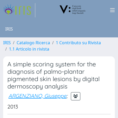
IRIS
IRIS
Catalogo Ricerca
1 Contributo su Rivista
1.1 Articolo in rivista
A simple scoring system for the
diagnosis of palmo-plantar
pigmented skin lesions by digital
dermoscopy analysis
ARGENZIANO, Giuseppe
;
2013