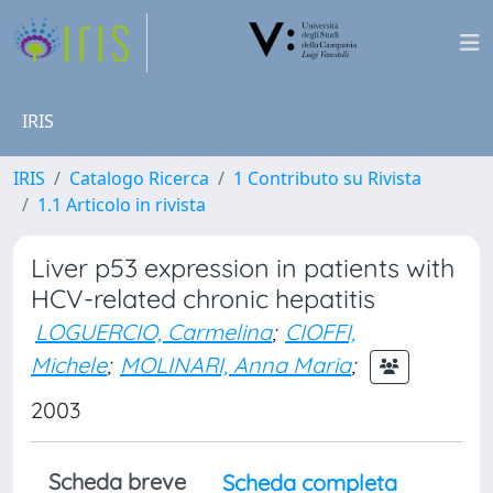
IRIS
IRIS
Catalogo Ricerca
1 Contributo su Rivista
1.1 Articolo in rivista
Liver p53 expression in patients with
HCV-related chronic hepatitis
LOGUERCIO, Carmelina
;
CIOFFI,
Michele
;
MOLINARI, Anna Maria
;
2003
Scheda breve
Scheda completa