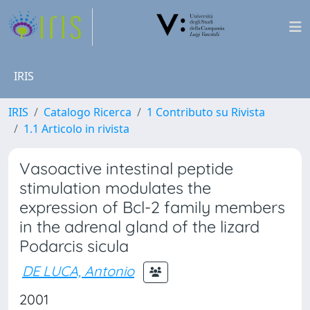
IRIS
IRIS
Catalogo Ricerca
1 Contributo su Rivista
1.1 Articolo in rivista
Vasoactive intestinal peptide
stimulation modulates the
expression of Bcl-2 family members
in the adrenal gland of the lizard
Podarcis sicula
DE LUCA, Antonio
2001