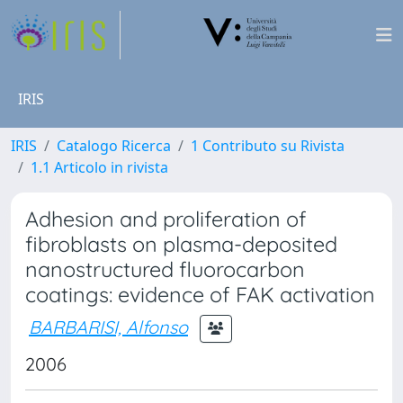
IRIS
IRIS
Catalogo Ricerca
1 Contributo su Rivista
1.1 Articolo in rivista
Adhesion and proliferation of
fibroblasts on plasma-deposited
nanostructured fluorocarbon
coatings: evidence of FAK activation
BARBARISI, Alfonso
2006