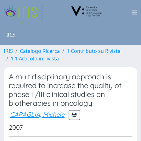
IRIS
IRIS
Catalogo Ricerca
1 Contributo su Rivista
1.1 Articolo in rivista
A multidisciplinary approach is
required to increase the quality of
phase II/III clinical studies on
biotherapies in oncology
CARAGLIA, Michele
2007