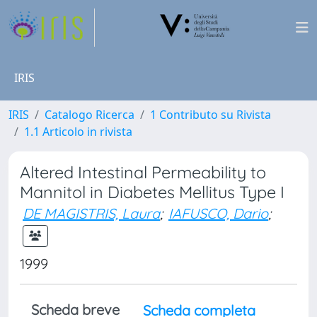
IRIS
IRIS
Catalogo Ricerca
1 Contributo su Rivista
1.1 Articolo in rivista
Altered Intestinal Permeability to
Mannitol in Diabetes Mellitus Type I
DE MAGISTRIS, Laura
;
IAFUSCO, Dario
;
1999
Scheda breve
Scheda completa