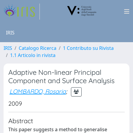
IRIS
IRIS
Catalogo Ricerca
1 Contributo su Rivista
1.1 Articolo in rivista
Adaptive Non-linear Principal
Component and Surface Analysis
LOMBARDO, Rosaria
;
2009
Abstract
This paper suggests a method to generalise