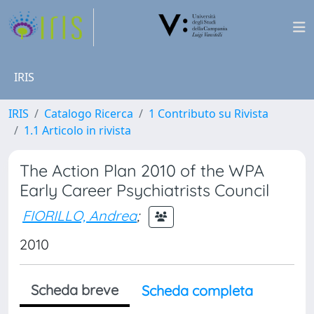
IRIS
IRIS
Catalogo Ricerca
1 Contributo su Rivista
1.1 Articolo in rivista
The Action Plan 2010 of the WPA
Early Career Psychiatrists Council
FIORILLO, Andrea
;
2010
Scheda breve
Scheda completa