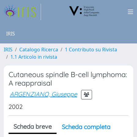
IRIS
IRIS
Catalogo Ricerca
1 Contributo su Rivista
1.1 Articolo in rivista
Cutaneous spindle B-cell lymphoma:
A reappraisal
ARGENZIANO, Giuseppe
2002
Scheda breve
Scheda completa