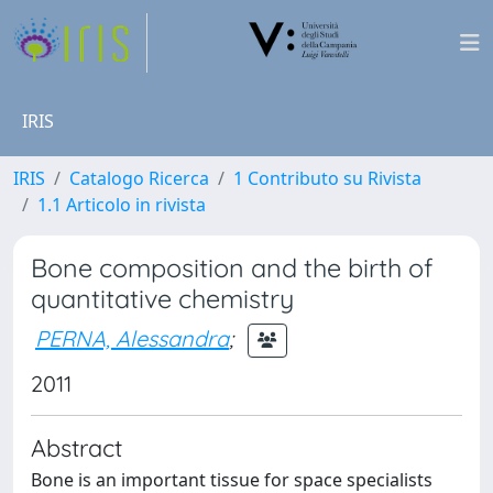
IRIS
IRIS
Catalogo Ricerca
1 Contributo su Rivista
1.1 Articolo in rivista
Bone composition and the birth of
quantitative chemistry
PERNA, Alessandra
;
2011
Abstract
Bone is an important tissue for space specialists