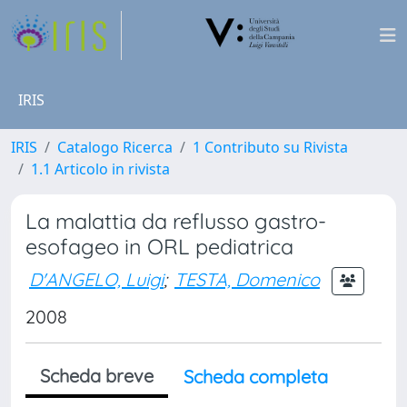
IRIS
IRIS
Catalogo Ricerca
1 Contributo su Rivista
1.1 Articolo in rivista
La malattia da reflusso gastro-
esofageo in ORL pediatrica
D'ANGELO, Luigi
;
TESTA, Domenico
2008
Scheda breve
Scheda completa