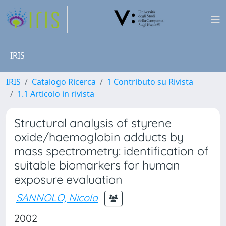
IRIS
IRIS
Catalogo Ricerca
1 Contributo su Rivista
1.1 Articolo in rivista
Structural analysis of styrene
oxide/haemoglobin adducts by
mass spectrometry: identification of
suitable biomarkers for human
exposure evaluation
SANNOLO, Nicola
2002