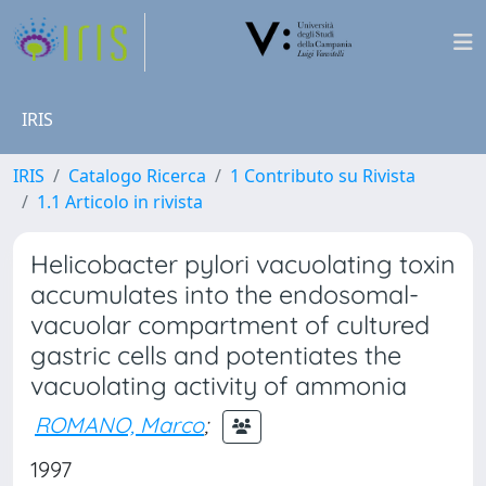
IRIS
IRIS
Catalogo Ricerca
1 Contributo su Rivista
1.1 Articolo in rivista
Helicobacter pylori vacuolating toxin
accumulates into the endosomal-
vacuolar compartment of cultured
gastric cells and potentiates the
vacuolating activity of ammonia
ROMANO, Marco
;
1997