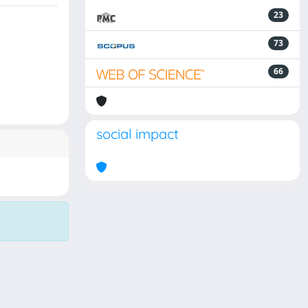
23
73
66
social impact