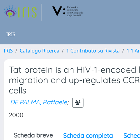
IRIS
IRIS
Catalogo Ricerca
1 Contributo su Rivista
1.1 Ar
Tat protein is an HIV-1-encode
migration and up-regulates CCR
cells
DE PALMA, Raffaele
;
2000
Scheda breve
Scheda completa
Sched