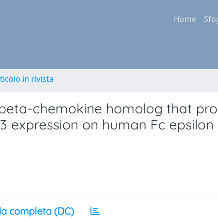
Home
Sfo
ticolo in rivista
d beta-chemokine homolog that pr
3 expression on human Fc epsilon 
a completa (DC)